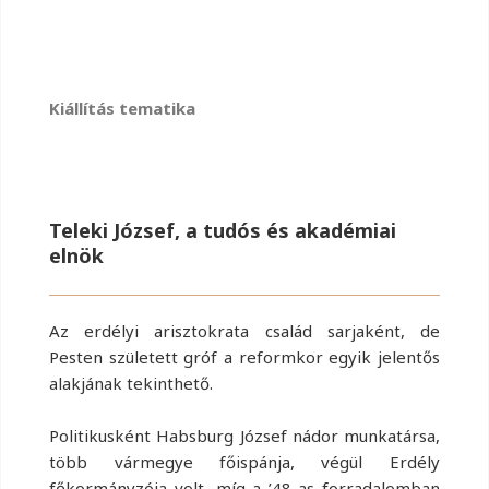
Kiállítás tematika
Teleki József, a tudós és akadémiai
elnök
Az erdélyi arisztokrata család sarjaként, de
Pesten született gróf a reformkor egyik jelentős
alakjának tekinthető.
Politikusként Habsburg József nádor munkatársa,
több vármegye főispánja, végül Erdély
főkormányzója volt, míg a ’48-as forradalomban