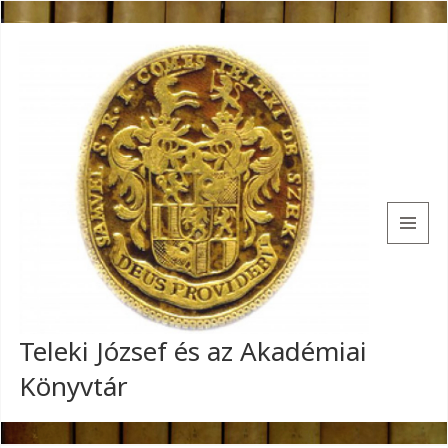
MENU
AND
WIDGETS
Teleki József és az Akadémiai
Könyvtár