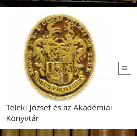
MENU
AND
WIDGETS
Teleki József és az Akadémiai
Könyvtár