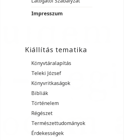
Látogatói Szabályzat
Impresszum
Kiállítás tematika
Könyvtáralapítás
Teleki József
Könyvritkaságok
Bibliák
Történelem
Régészet
Természettudományok
Érdekességek