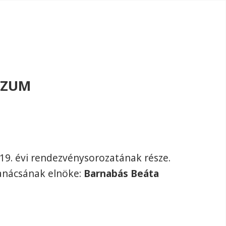
SZUM
19. évi rendezvénysorozatának része.
nácsának elnöke:
Barnabás Beáta