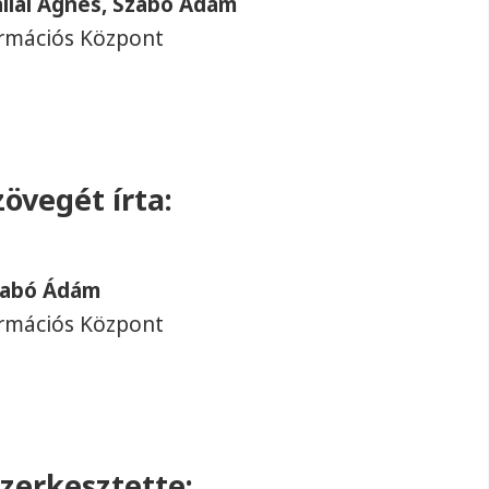
allai Ágnes, Szabó Ádám
rmációs Központ
övegét írta:
Szabó Ádám
rmációs Központ
szerkesztette: