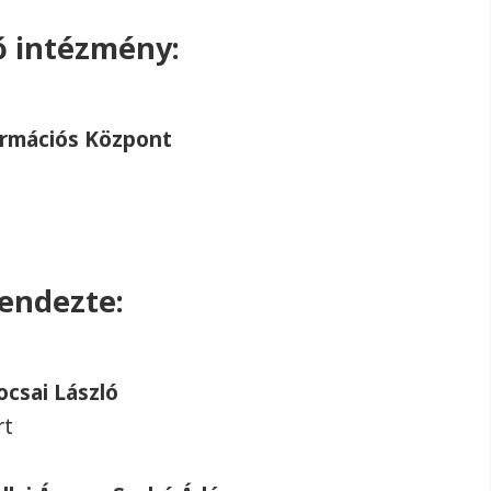
ző intézmény:
rmációs Központ
rendezte:
ocsai László
rt