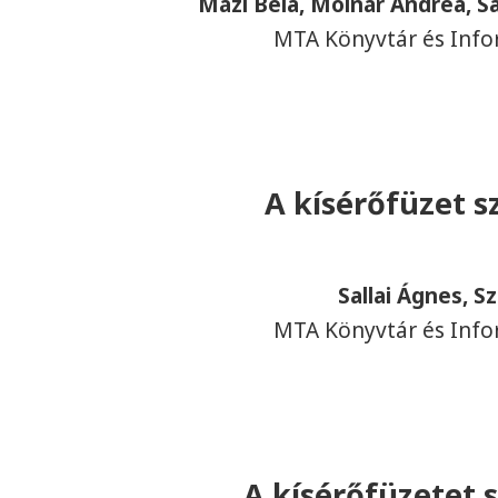
Mázi Béla, Molnár Andrea, S
MTA Könyvtár és Info
A kísérőfüzet sz
Sallai Ágnes, 
MTA Könyvtár és Info
A kísérőfüzetet 