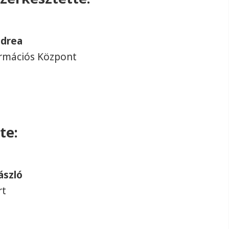
ndrea
rmációs Központ
te:
ászló
rt