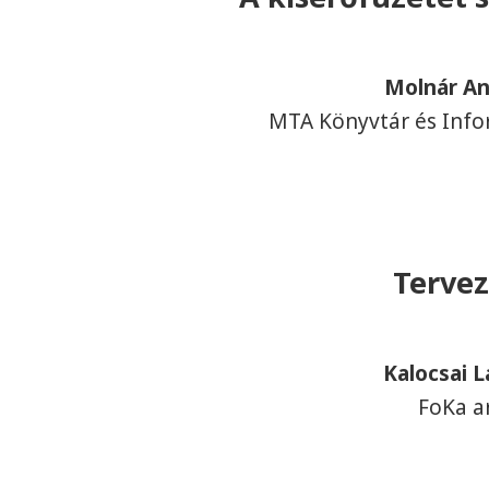
Molnár A
MTA Könyvtár és Info
Tervez
Kalocsai L
FoKa a