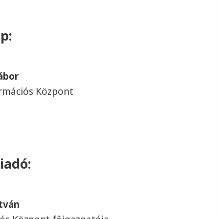
p:
ábor
rmációs Központ
iadó:
tván