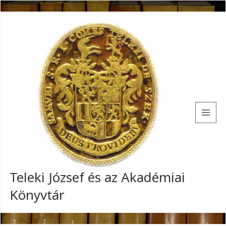
MENU
AND
WIDGETS
Teleki József és az Akadémiai
Könyvtár