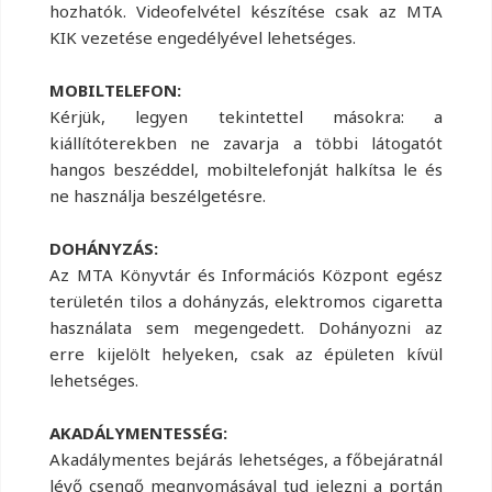
hozhatók. Videofelvétel készítése csak az MTA
KIK vezetése engedélyével lehetséges.
MOBILTELEFON:
Kérjük, legyen tekintettel másokra: a
kiállítóterekben ne zavarja a többi látogatót
hangos beszéddel, mobiltelefonját halkítsa le és
ne használja beszélgetésre.
DOHÁNYZÁS:
Az MTA Könyvtár és Információs Központ egész
területén tilos a dohányzás, elektromos cigaretta
használata sem megengedett. Dohányozni az
erre kijelölt helyeken, csak az épületen kívül
lehetséges.
AKADÁLYMENTESSÉG:
Akadálymentes bejárás lehetséges, a főbejáratnál
lévő csengő megnyomásával tud jelezni a portán