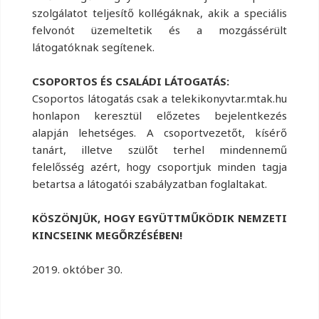
szolgálatot teljesítő kollégáknak, akik a speciális
felvonót üzemeltetik és a mozgássérült
látogatóknak segítenek.
CSOPORTOS ÉS CSALÁDI LÁTOGATÁS:
Csoportos látogatás csak a telekikonyvtar.mtak.hu
honlapon keresztül előzetes bejelentkezés
alapján lehetséges. A csoportvezetőt, kísérő
tanárt, illetve szülőt terhel mindennemű
felelősség azért, hogy csoportjuk minden tagja
betartsa a látogatói szabályzatban foglaltakat.
KÖSZÖNJÜK, HOGY EGYÜTTMŰKÖDIK NEMZETI
KINCSEINK MEGŐRZÉSÉBEN!
2019. október 30.