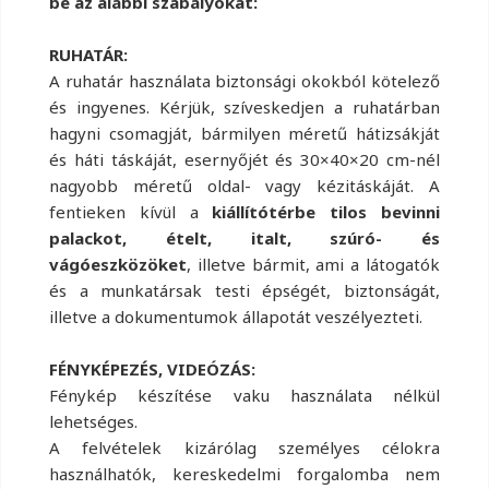
be az alábbi szabályokat:
RUHATÁR:
A ruhatár használata biztonsági okokból kötelező
és ingyenes. Kérjük, szíveskedjen a ruhatárban
hagyni csomagját, bármilyen méretű hátizsákját
és háti táskáját, esernyőjét és 30×40×20 cm-nél
nagyobb méretű oldal- vagy kézitáskáját. A
fentieken kívül a
kiállítótérbe tilos bevinni
palackot, ételt, italt, szúró- és
vágóeszközöket
, illetve bármit, ami a látogatók
és a munkatársak testi épségét, biztonságát,
illetve a dokumentumok állapotát veszélyezteti.
FÉNYKÉPEZÉS, VIDEÓZÁS:
Fénykép készítése vaku használata nélkül
lehetséges.
A felvételek kizárólag személyes célokra
használhatók, kereskedelmi forgalomba nem