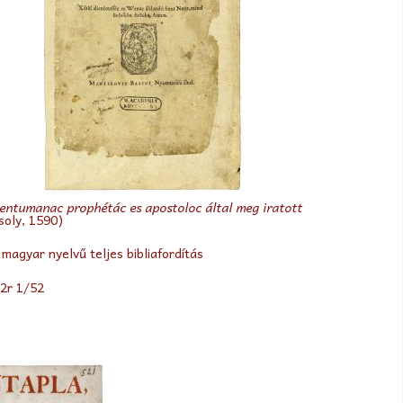
mentumanac prophétác es apostoloc által meg iratott
soly, 1590)
ő magyar nyelvű teljes bibliafordítás
2r 1/52