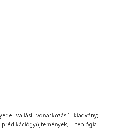
ede vallási vonatkozású kiadvány;
édikációgyűjtemények, teológiai