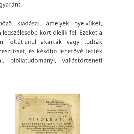
gyaránt.
öző kiadásai, amelyek nyelvüket,
legszélesebb kört ölelik fel. Ezeket a
m feltétlenül akarták vagy tudták
resztízsét, és később lehetővé tették
 bibliatudományi, vallástörténeti