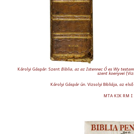
Károlyi Gáspár: Szent
Biblia, az az Istennec Ó es Wy testa
szent koenyvei
(Viz
Károlyi Gáspár ún. Vizsolyi Bibliája, az els
MTA KIK RM I 