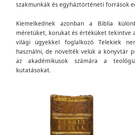
szakmunkák és egyháztörténeti források e
Kiemelkednek azonban a Biblia különb
méretüket, korukat és értéküket tekintve a 
világi ügyekkel foglalkozó Telekiek ne
használni, de növelték velük a könyvtár p
az akadémikusok számára a teológiai,
kutatásokat.