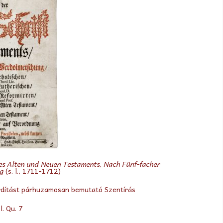
Des Alten und
Neuen Testaments, Nach Fünf-facher
ng
(s. l., 1711-1712)
fordítást párhuzamosan bemutató Szentírás
. Qu. 7