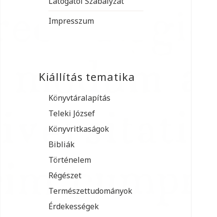
Látogatói Szabályzat
Impresszum
Kiállítás tematika
Könyvtáralapítás
Teleki József
Könyvritkaságok
Bibliák
Történelem
Régészet
Természettudományok
Érdekességek